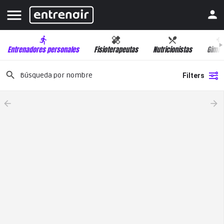
Entrenadores personales
Fisioterapeutas
Nutricionistas
Gimna
Filters
arrow_backward
arrow_forward