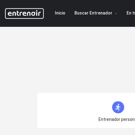
Inicio
Buscar Entrenador
En t
arrow_drop_down
Choose type
Entrenador person