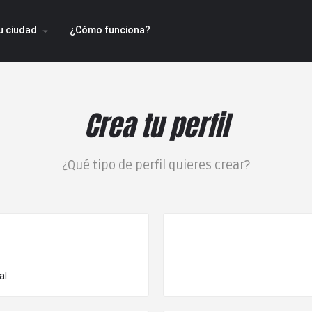
u ciudad
¿Cómo funciona?
arrow_drop_down
Crea tu perfil
¿Qué tipo de perfil quieres crear?
al