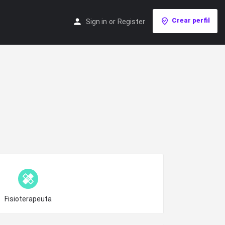
Crear perfil
Sign in
or
Register
Choose type
Fisioterapeuta