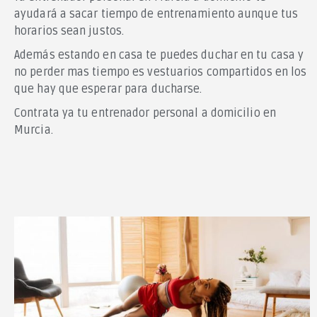
ayudará a sacar tiempo de entrenamiento aunque tus
Información
horarios sean justos.
Añadir un perfil
Además estando en casa te puedes duchar en tu casa y
Cómo funciona
no perder mas tiempo es vestuarios compartidos en los
que hay que esperar para ducharse.
Preguntas Frecuentes
Blog
Contrata ya tu entrenador personal a domicilio en
Murcia.
Sobre nosotros
Contacto
Términos y Condiciones
Política de cookies
© Entrenair. Todos los derechos reservados.