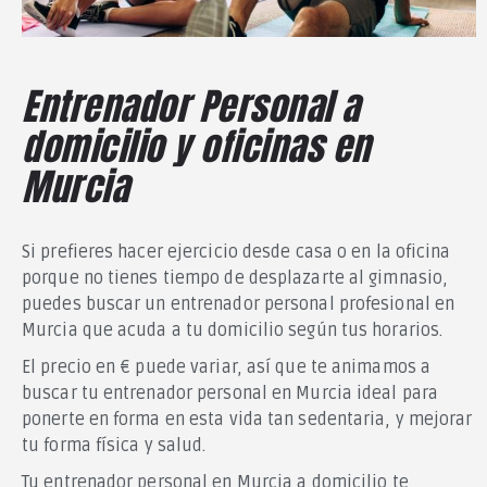
Entrenador Personal a
domicilio y oficinas en
Murcia
Si prefieres hacer ejercicio desde casa o en la oficina
porque no tienes tiempo de desplazarte al gimnasio,
puedes buscar un entrenador personal profesional en
Murcia que acuda a tu domicilio según tus horarios.
El precio en € puede variar, así que te animamos a
Entrenair
buscar tu entrenador personal en Murcia ideal para
El directorio más avanzado especializado en entrenadores
ponerte en forma en esta vida tan sedentaria, y mejorar
personales, fisioterapeutas, nutricionistas y todo lo
tu forma física y salud.
relacionado con el deporte.
Tu entrenador personal en Murcia a domicilio te