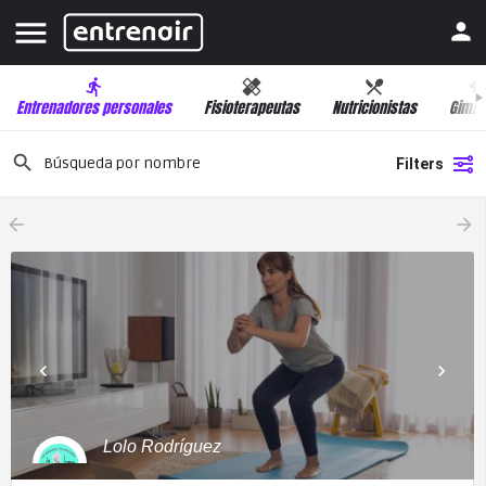
Entrenadores personales
Fisioterapeutas
Nutricionistas
Gimna
Filters
arrow_backward
arrow_forward
Lolo Rodríguez