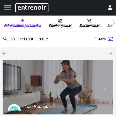
Entrenadores personales
Fisioterapeutas
Nutricionistas
Gimna
Filters
arrow_backward
arrow_forward
Lolo Rodríguez