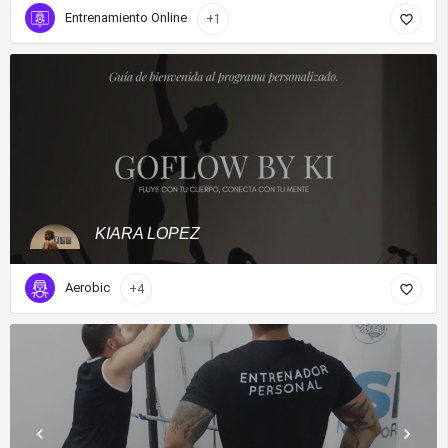
Entrenamiento Online
+1
KIARA LOPEZ
Aerobic
+4